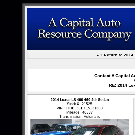
» » Return to 2014
Contact A Capital 
RE: 2014 Le
2014 Lexus LS 460 460 4dr Sedan
Stock # : 21525
VIN : JTHBL5EFXE5131603
Mileage : 40337
Transmission : Automatic