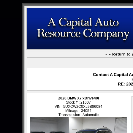
» » Return to
Contact A Capital 
RE: 20
2020 BMW X7 xDrive40i
Stock # : 21607
VIN : 5UXCW2C0XL9B86084
Mileage : 34054
Transmission : Automatic